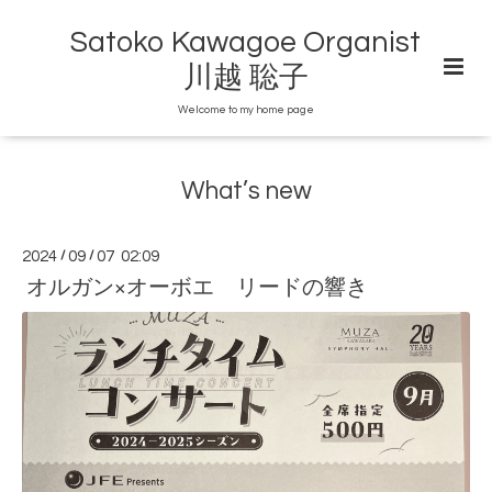
Satoko Kawagoe Organist
川越 聡子
Welcome to my home page
What’s new
2024
/
09
/
07 02:09
オルガン×オーボエ リードの響き