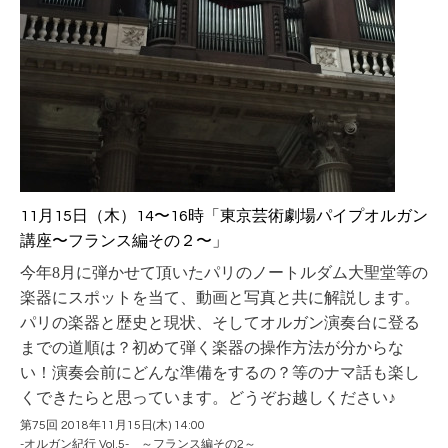
11月15日（木）14〜16時
「東京芸術劇場パイプオルガン
講座〜フランス編その２〜」
今年
8月に弾かせて頂いたパリのノートルダム大聖堂等の
楽器にスポットを当て、動画と写真と共に解説します。
パリの楽器と歴史と現状、そして
オルガン演奏台に登る
までの道順は？初めて弾く楽器の操作方法が分からな
い！演奏会前にどんな準備をするの？等の
ナマ話も楽し
くできたらと思っています。どうぞお越しください♪
第75回 2018年11月15日(木) 14:00
-オルガン紀行 Vol.5- ～フランス編その2～