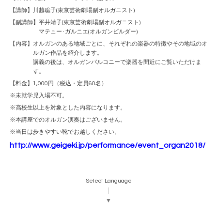
【講師】川越聡子(東京芸術劇場副オルガニスト)
【副講師】平井靖子(東京芸術劇場副オルガニスト)
マテュー･ガルニエ(オルガンビルダー)
【内容】オルガンのある地域ごとに、それぞれの楽器の特徴やその地域のオ
ルガン作品を紹介します。
講義の後は、オルガンバルコニーで楽器を間近にご覧いただけま
す。
【料金】1,000円（税込・定員60名）
※未就学児入場不可。
※高校生以上を対象とした内容になります。
※本講座でのオルガン演奏はございません。
※当日は歩きやすい靴でお越しください。
http://www.geigeki.jp/performance/event_organ2018/
Select Language
▼